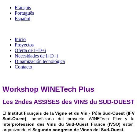
Français
Português
Español
Inicio
Proyectos
Oferta de I+D+i
Necesidades de I+D+i
Dinamización tecnológica
Contacto
Workshop WINETech Plus
Les 2ndes ASSISES des VINS du SUD-OUEST
El
Institut Français de la Vigne et du Vin - Pôle Sud-Ouest (IFV
Sud-Ouest)
, beneficiario del proyecto WINETech Plus y la
Interprofession des Vins du Sud-Ouest France (IVSO)
están
organizando el
Segundo congreso de Vinos del Sud-Ouest.