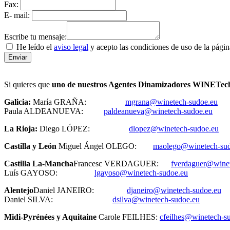
Fax:
E- mail:
Escribe tu mensaje:
He leído el
aviso legal
y acepto las condiciones de uso de la págin
Si quieres que
uno de nuestros Agentes Dinamizadores WINETech 
Galicia:
María GRAÑA:
mgrana@winetech-sudoe.eu
Paula ALDEANUEVA:
paldeanueva@winetech-sudoe.eu
La Rioja:
Diego LÓPEZ:
dlopez@winetech-sudoe.eu
Castilla y León
Miguel Ángel OLEGO:
maolego@winetech-sud
Castilla La-Mancha
Francesc VERDAGUER:
fverdaguer@winet
Luís GAYOSO:
lgayoso@winetech-sudoe.eu
Alentejo
Daniel JANEIRO:
djaneiro@winetech-sudoe.eu
Daniel SILVA:
dsilva@winetech-sudoe.eu
Midi-Pyrénées y Aquitaine
Carole FEILHES:
cfeilhes@winetech-s