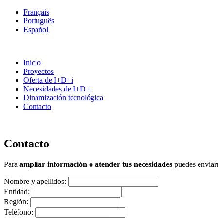
Français
Português
Español
Inicio
Proyectos
Oferta de I+D+i
Necesidades de I+D+i
Dinamización tecnológica
Contacto
Contacto
Para
ampliar información o atender tus necesidades
puedes enviarn
Nombre y apellidos:
Entidad:
Región:
Teléfono: