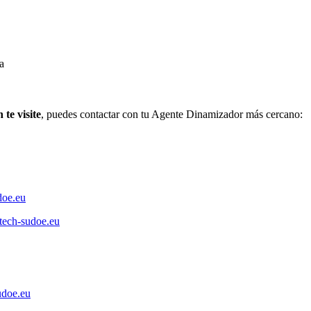
a
te visite
, puedes contactar con tu Agente Dinamizador más cercano:
oe.eu
ech-sudoe.eu
udoe.eu